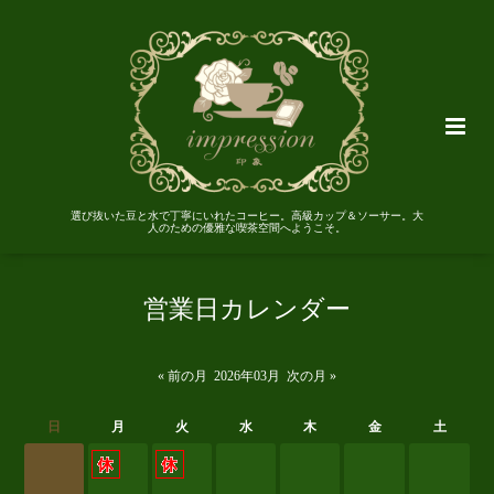
選び抜いた豆と水で丁寧にいれたコーヒー。高級カップ＆ソーサー。大
人のための優雅な喫茶空間へようこそ。
営業日カレンダー
« 前の月
2026年03月
次の月 »
日
月
火
水
木
金
土