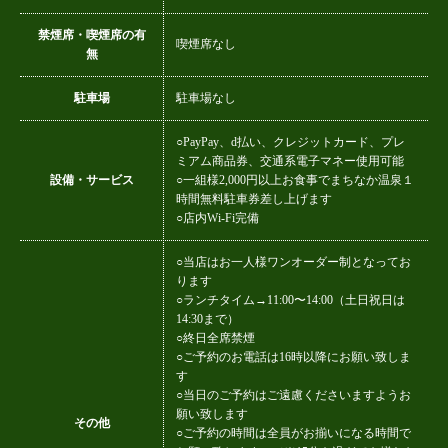
禁煙席・喫煙席の有
喫煙席なし
無
駐車場
駐車場なし
○PayPay、d払い、クレジットカード、プレ
ミアム商品券、交通系電子マネー使用可能
設備・サービス
○一組様2,000円以上お食事でまちなか温泉１
時間無料駐車券差し上げます
○店内Wi-Fi完備
○当店はお一人様ワンオーダー制となってお
ります
○ランチタイム→11:00〜14:00（土日祝日は
14:30まで）
○終日全席禁煙
○ご予約のお電話は16時以降にお願い致しま
す
○当日のご予約はご遠慮くださいますようお
願い致します
その他
○ご予約の時間は全員がお揃いになる時間で